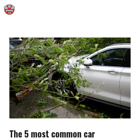
Skip
Me
to
content
The 5 most common car